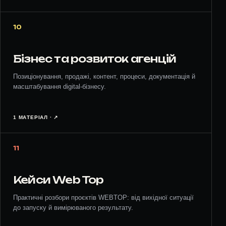
10
Бізнес та розвиток агенцій
Позиціонування, продажі, контент, процеси, документація й
масштабування digital-бізнесу.
1 МАТЕРІАЛ · ↗︎
11
Кейси Web Top
Практичні розбори проєктів WEBTOP: від вихідної ситуації
до запуску й вимірюваного результату.