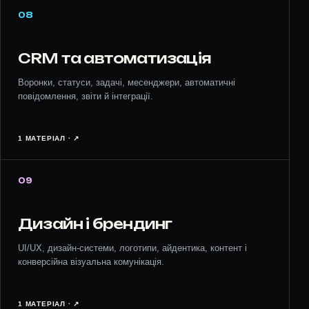
08
CRM та автоматизація
Воронки, статуси, задачі, месенджери, автоматичні
повідомлення, звіти й інтеграції.
1 МАТЕРІАЛ · ↗︎
09
Дизайн і брендинг
UI/UX, дизайн-системи, логотипи, айдентика, контент і
конверсійна візуальна комунікація.
1 МАТЕРІАЛ · ↗︎