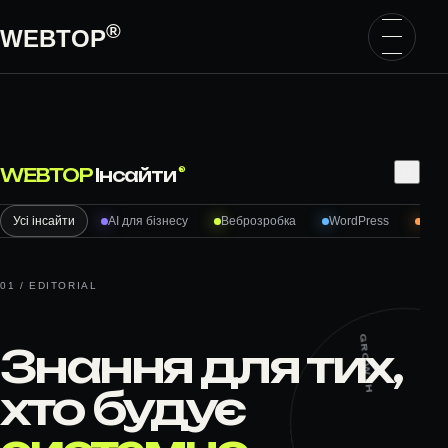
Перейти до вмісту
®
WEBTOP
Пошук
⌕
WEBTOP
Інсайти
®
Усі інсайти
AI для бізнесу
Веброзробка
WordPress
Woo
01 / EDITORIAL
GROWTH
Знання для тих,
хто будує