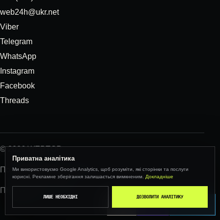
web24h@ukr.net
Viber
Telegram
WhatsApp
Instagram
Facebook
Threads
© 2026 WEBTOP
Приватна аналітика
Політика конфіденційності
Ми використовуємо Google Analytics, щоб розуміти, які сторінки та послуги
×
корисні. Рекламне зберігання залишається вимкненим.
Докладніше
ПН–ПТ · 09:00–18:00
ЛИШЕ НЕОБХІДНІ
ДОЗВОЛИТИ АНАЛІТИКУ
CALL
VIBER
TELEGRAM