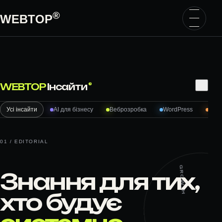
Перейти до вмісту
®
WEBTOP
Пошук
⌕
WEBTOP
Інсайти
®
Усі інсайти
AI для бізнесу
Веброзробка
WordPress
Woo
01 / EDITORIAL
GROWTH
Знання для тих,
хто будує