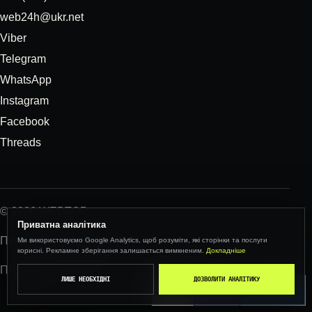
web24h@ukr.net
Viber
Telegram
WhatsApp
Instagram
Facebook
Threads
© 2026 WEBTOP
Приватна аналітика
Політика конфіденційності
Ми використовуємо Google Analytics, щоб розуміти, які сторінки та послуги
×
корисні. Рекламне зберігання залишається вимкненим.
Докладніше
ПН–ПТ · 09:00–18:00
ЛИШЕ НЕОБХІДНІ
ДОЗВОЛИТИ АНАЛІТИКУ
CALL
VIBER
TELEGRAM