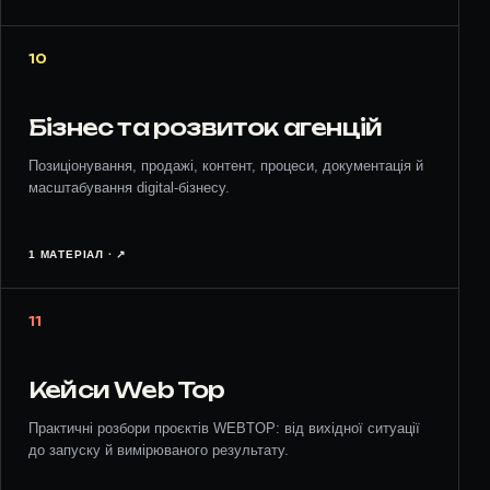
10
Бізнес та розвиток агенцій
Позиціонування, продажі, контент, процеси, документація й
масштабування digital-бізнесу.
1 МАТЕРІАЛ · ↗︎
11
Кейси Web Top
Практичні розбори проєктів WEBTOP: від вихідної ситуації
до запуску й вимірюваного результату.