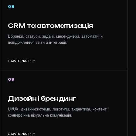
08
CRM та автоматизація
Воронки, статуси, задачі, месенджери, автоматичні
повідомлення, звіти й інтеграції.
1 МАТЕРІАЛ · ↗︎
09
Дизайн і брендинг
UI/UX, дизайн-системи, логотипи, айдентика, контент і
конверсійна візуальна комунікація.
1 МАТЕРІАЛ · ↗︎