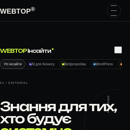
Перейти до вмісту
®
WEBTOP
Пошук
⌕
WEBTOP
Інсайти
®
Усі інсайти
AI для бізнесу
Веброзробка
WordPress
Woo
01 / EDITORIAL
GROWTH
Знання для тих,
хто будує