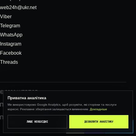
web24h@ukr.net
Viber
Telegram
WhatsApp
Instagram
Facebook
Threads
© 2026 WEBTOP
Приватна аналітика
Політика конфіденційності
Ми використовуємо Google Analytics, щоб розуміти, які сторінки та послуги
×
корисні. Рекламне зберігання залишається вимкненим.
Докладніше
ПН–ПТ · 09:00–18:00
ЛИШЕ НЕОБХІДНІ
ДОЗВОЛИТИ АНАЛІТИКУ
CALL
VIBER
TELEGRAM