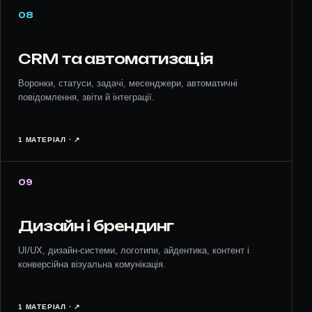
08
CRM та автоматизація
Воронки, статуси, задачі, месенджери, автоматичні
повідомлення, звіти й інтеграції.
1 МАТЕРІАЛ · ↗︎
09
Дизайн і брендинг
UI/UX, дизайн-системи, логотипи, айдентика, контент і
конверсійна візуальна комунікація.
1 МАТЕРІАЛ · ↗︎