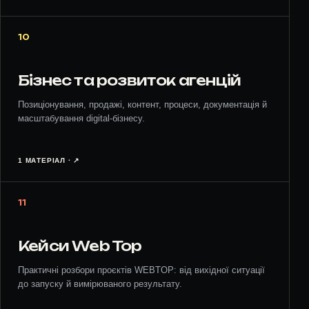
10
Бізнес та розвиток агенцій
Позиціонування, продажі, контент, процеси, документація й
масштабування digital-бізнесу.
1 МАТЕРІАЛ · ↗︎
11
Кейси Web Top
Практичні розбори проєктів WEBTOP: від вихідної ситуації
до запуску й вимірюваного результату.