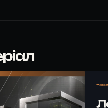
еріал
WOOCOM
Ле