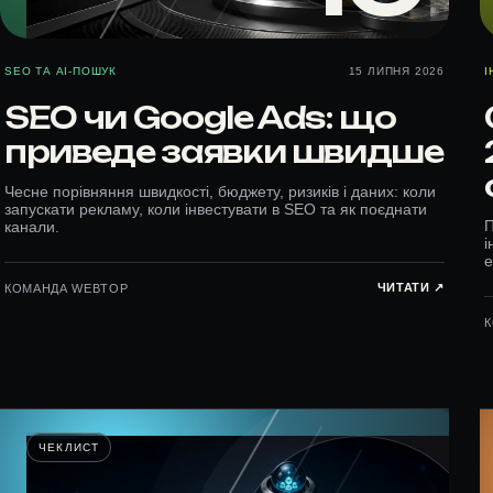
SEO ТА AI-ПОШУК
15 ЛИПНЯ 2026
І
SEO чи Google Ads: що
приведе заявки швидше
Чесне порівняння швидкості, бюджету, ризиків і даних: коли
запускати рекламу, коли інвестувати в SEO та як поєднати
П
канали.
і
е
ЧИТАТИ ↗︎
КОМАНДА WEBTOP
ЧЕКЛИСТ