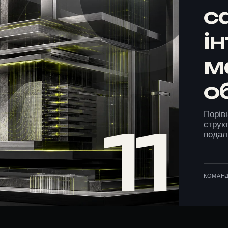
с
і
м
о
Порів
11
струк
подал
MIN
КОМАН