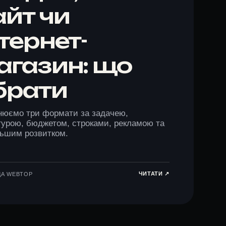
айт чи
нтернет-
агазин: що
брати
нюємо три формати за задачею,
турою, бюджетом, строками, рекламою та
ьшим розвитком.
ЧИТАТИ ↗︎
ДА WEBTOP