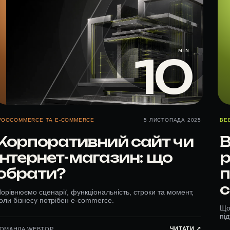
MIN
10
OOCOMMERCE ТА E-COMMERCE
5 ЛИСТОПАДА 2025
ВЕ
Корпоративний сайт чи
В
інтернет-магазин: що
р
обрати?
п
с
орівнюємо сценарії, функціональність, строки та момент,
оли бізнесу потрібен e-commerce.
Що
пі
ЧИТАТИ ↗︎
КОМАНДА WEBTOP