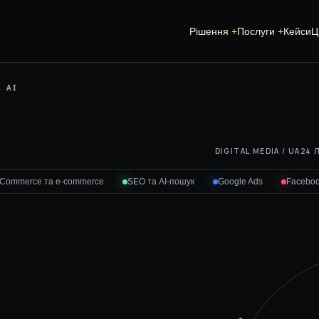
Рішення
Послуги
Кейси
Ц
А AI
SEO-ПРОСУВАННЯ
CRM ТА АВТОМ
DIGITAL MEDIA / UA
24 
СТВОРЕННЯ ТА ПРОСУВАННЯ
ІНДИВІДУАЛЬН
САЙТУ
Commerce та e-commerce
SEO та AI-пошук
Google Ads
Faceboo
А
ERP-МОДУЛІ
SEO-АУДИТ САЙТУ
ІНТЕГРАЦІЯ СА
GEO ТА AI SEARCH
АВТОМАТИЗАЦІ
ЛОКАЛЬНЕ SEO
GROWTH
ІНТЕГРАЦІЇ
GOOGLE ADS