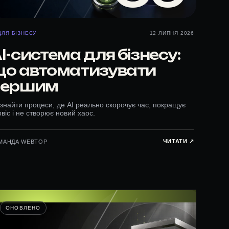
ДЛЯ БІЗНЕСУ
12 ЛИПНЯ 2026
I-система для бізнесу:
о автоматизувати
першим
 знайти процеси, де AI реально скорочує час, покращує
віс і не створює новий хаос.
ЧИТАТИ ↗︎
МАНДА WEBTOP
ОНОВЛЕНО