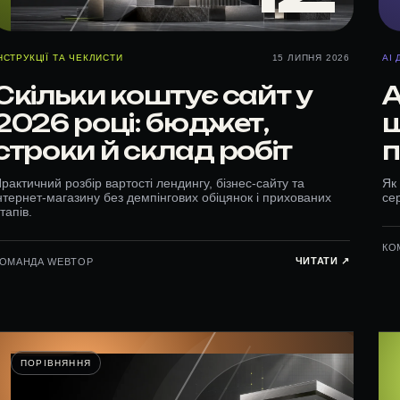
НСТРУКЦІЇ ТА ЧЕКЛИСТИ
15 ЛИПНЯ 2026
AI 
Скільки коштує сайт у
A
2026 році: бюджет,
щ
строки й склад робіт
рактичний розбір вартості лендингу, бізнес-сайту та
Як
нтернет-магазину без демпінгових обіцянок і прихованих
сер
тапів.
КО
ЧИТАТИ ↗︎
КОМАНДА WEBTOP
ПОРІВНЯННЯ