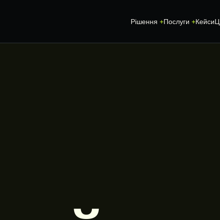
Рішення
Послуги
Кейси
Ц
SEO-ПРОСУВАННЯ
CRM ТА АВТОМ
СТВОРЕННЯ ТА ПРОСУВАННЯ
ІНДИВІДУАЛЬН
САЙТУ
А
ERP-МОДУЛІ
SEO-АУДИТ САЙТУ
ІНТЕГРАЦІЯ СА
GEO ТА AI SEARCH
АВТОМАТИЗАЦІ
ЛОКАЛЬНЕ SEO
ІНТЕГРАЦІЇ
GOOGLE ADS