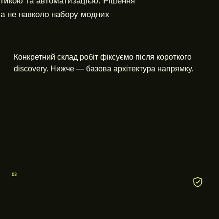
тикою та автоматизацією. Рішення
 а не навколо набору модних
Конкретний склад робіт фіксуємо після короткого
discovery. Нижче — базова архітектура напрямку.
03