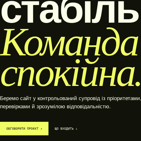
стабіль
КОРПОРАТИВНІ САЙТИ
Команда
ІНТЕРНЕТ-МАГАЗИНИ
WOOCOMMERCE-МАГАЗИНИ
спокійна
МАРКЕТПЛЕЙСИ ТА
ВЕБПЛАТФОРМИ
КАТАЛОГИ ТА ПОРТАЛИ
РЕДИЗАЙН САЙТІВ
Беремо сайт у контрольований супровід із пріоритетами
перевірками й зрозумілою відповідальністю.
ОБГОВОРИТИ ПРОЄКТ ↗
ЩО ВХОДИТЬ ↓