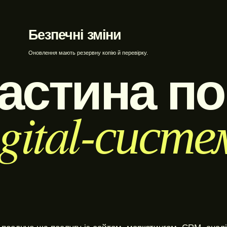
Безпечні зміни
Оновлення мають резервну копію й перевірку.
астина по
igital-систе