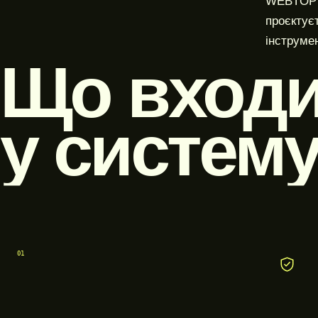
WEBTOP п
проєктує
інструмен
Що вход
у систему
01