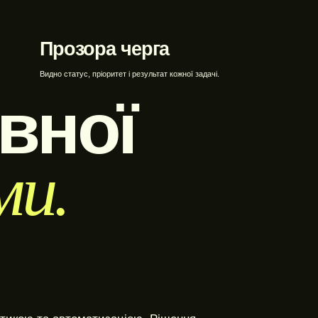
Прозора черга
Видно статус, пріоритет і результат кожної задачі.
вної
ми.