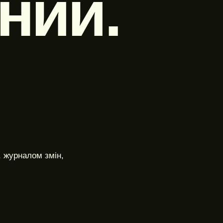
ний.
ВНУТРІШНІ СИ
META ADS
БІЗНЕС-ДАШБ
РЕКЛАМА ІНТЕРНЕТ-МАГАЗИНУ
WEBTOP / Підтримка сайт
AI-КОНСУЛЬТАН
ВЕБАНАЛІТИКА
.
AI-БОТИ ДЛЯ Б
GA4, GTM І КОНВЕРСІЇ
AI-АВТОМАТИЗ
ECOMMERCE-АНАЛІТИКА
AI-АУДИТ САЙТ
НАСКРІЗНА АНАЛІТИКА
AI-АНАЛІЗ РЕК
CRO-ОПТИМІЗАЦІЯ
, журналом змін,
AI-АНАЛІЗ ЗАЯ
AI-АНАЛІЗ КОН