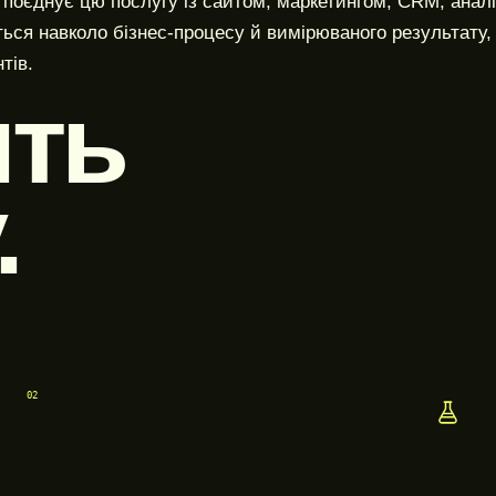
оєднує цю послугу із сайтом, маркетингом, CRM, аналі
ться навколо бізнес-процесу й вимірюваного результату,
тів.
ить
.
02