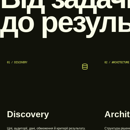
до резуль
01 / DISCOVERY
02 / ARCHITECTURE
Discovery
Archi
Цілі, аудиторії, дані, обмеження й критерії результату.
Структура рішення