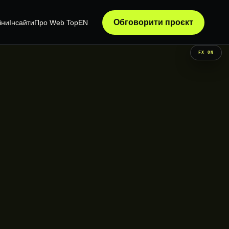
Обговорити проєкт
іни
Інсайти
Про Web Top
EN
FX ON
АТИЗАЦІЯ
ТЕХНІЧНИЙ АУДИТ
А CRM
WORDPRESS-АУДИТ
ВИПРАВЛЕННЯ ПОМИЛОК
ЙТУ З CRM
ДООПРАЦЮВАННЯ САЙТІВ
Я ЗАЯВОК
ПІДТРИМКА САЙТІВ
ОПТИМІЗАЦІЯ ШВИДКОСТІ
SYSTEM / READY