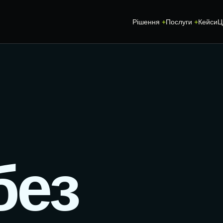
Рішення
Послуги
Кейси
Ц
SEO-ПРОСУВАННЯ
CRM ТА АВТОМ
СТВОРЕННЯ ТА ПРОСУВАННЯ
ІНДИВІДУАЛЬН
САЙТУ
А
ERP-МОДУЛІ
SEO-АУДИТ САЙТУ
без
ІНТЕГРАЦІЯ СА
GEO ТА AI SEARCH
АВТОМАТИЗАЦІ
ЛОКАЛЬНЕ SEO
ІНТЕГРАЦІЇ
GOOGLE ADS