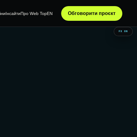
Обговорити проєкт
іни
Інсайти
Про Web Top
EN
FX ON
АТИЗАЦІЯ
ТЕХНІЧНИЙ АУДИТ
А CRM
WORDPRESS-АУДИТ
ВИПРАВЛЕННЯ ПОМИЛОК
ЙТУ З CRM
ДООПРАЦЮВАННЯ САЙТІВ
Я ЗАЯВОК
ПІДТРИМКА САЙТІВ
SYSTEM / READY
DATA / CONNECTED
ОПТИМІЗАЦІЯ ШВИДКОСТІ
GROWTH / ACTIVE