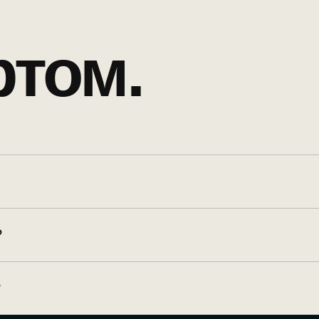
ртом.
?
?