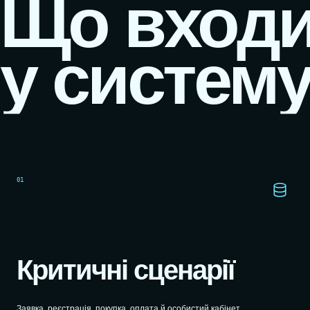
Що вход
у систему
01
Критичні сценарії
Заявка, реєстрація, покупка, оплата й особистий кабінет.