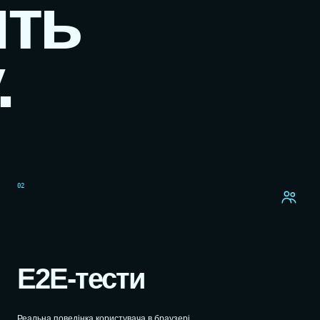
ить
.
02
E2E-тести
Реальна поведінка користувача в браузері.