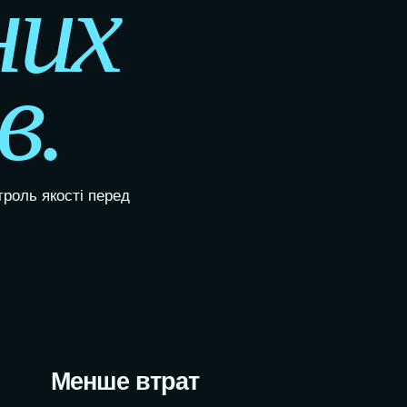
них
ВНУТРІШНІ СИ
META ADS
WEBTOP / Автоматизоване тес
в.
БІЗНЕС-ДАШБ
РЕКЛАМА ІНТЕРНЕТ-МАГАЗИНУ
AI-КОНСУЛЬТАН
ВЕБАНАЛІТИКА
AI-БОТИ ДЛЯ Б
GA4, GTM І КОНВЕРСІЇ
AI-АВТОМАТИЗ
ECOMMERCE-АНАЛІТИКА
роль якості перед
AI-АУДИТ САЙТ
НАСКРІЗНА АНАЛІТИКА
AI-АНАЛІЗ РЕК
CRO-ОПТИМІЗАЦІЯ
AI-АНАЛІЗ ЗАЯ
AI-АНАЛІЗ КОН
Менше втрат