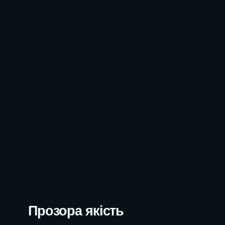
СТЕМИ
БЕЗПЕКА САЙТІВ
тування
ОРДИ
РЕФАКТОРИНГ КОДУ
Т ДЛЯ САЙТУ
WORDPRESS-ПЛАГІНИ
ІЗНЕСУ
АВТОМАТИЗОВАНЕ
ТЕСТУВАННЯ
АЦІЯ
МІГРАЦІЯ САЙТІВ
У
API-ІНТЕГРАЦІЇ
ЛАМИ
ТЕХНІЧНА ДОКУМЕНТАЦІЯ
ВОК
ЗАВЕРШЕННЯ WEB-ПРОЄКТІВ
КУРЕНТІВ
Прозора якість