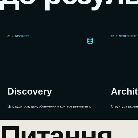
01 / DISCOVERY
02 / ARCHITECTURE
Discovery
Archi
Цілі, аудиторії, дані, обмеження й критерії результату.
Структура рішення
Питання