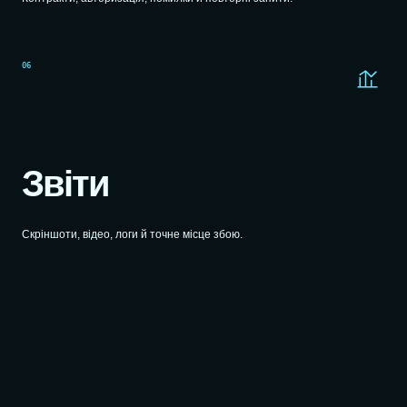
06
Звіти
Скріншоти, відео, логи й точне місце збою.