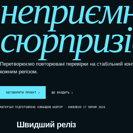
неприєм
КОРПОРАТИВНІ САЙТИ
сюрпризі
ІНТЕРНЕТ-МАГАЗИНИ
WOOCOMMERCE-МАГАЗИНИ
МАРКЕТПЛЕЙСИ ТА
ВЕБПЛАТФОРМИ
КАТАЛОГИ ТА ПОРТАЛИ
Перетворюємо повторювані перевірки на стабільний конт
кожним релізом.
РЕДИЗАЙН САЙТІВ
ОБГОВОРИТИ ПРОЄКТ ↗
ЩО ВХОДИТЬ ↓
МАТЕРІАЛ ПІДГОТОВЛЕНО КОМАНДОЮ WEBTOP · ОНОВЛЕНО 17 ЛИПНЯ 2026
Швидший реліз