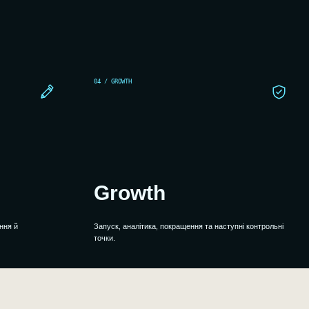
04 / GROWTH
Growth
ння й
Запуск, аналітика, покращення та наступні контрольні
точки.