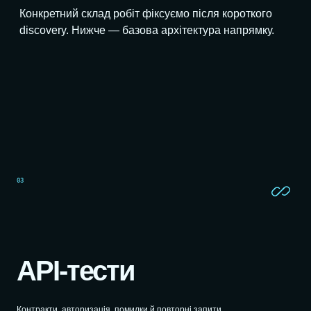
Конкретний склад робіт фіксуємо після короткого
discovery. Нижче — базова архітектура напрямку.
03
API-тести
Контракти, авторизація, помилки й повторні запити.