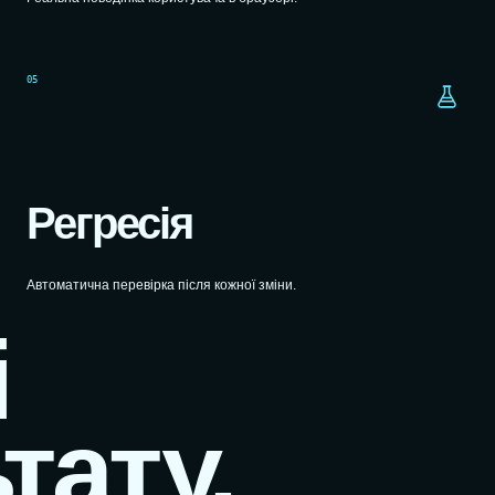
05
Регресія
Автоматична перевірка після кожної зміни.
і
тату.