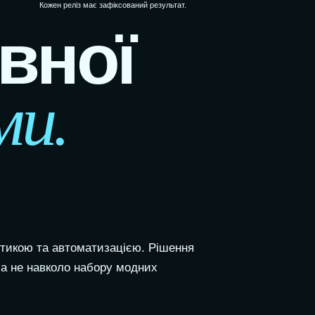
Кожен реліз має зафіксований результат.
вної
ми.
тикою та автоматизацією. Рішення
 а не навколо набору модних