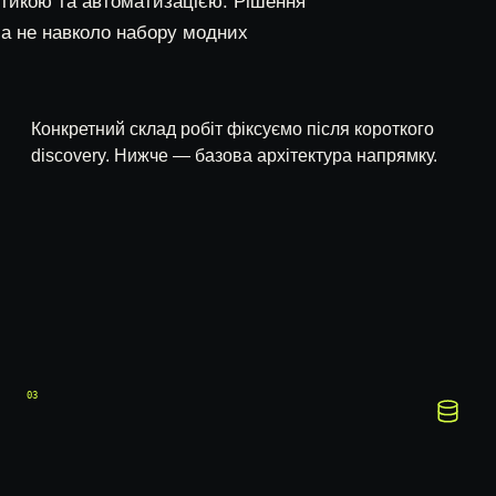
тикою та автоматизацією. Рішення
 а не навколо набору модних
Конкретний склад робіт фіксуємо після короткого
discovery. Нижче — базова архітектура напрямку.
03