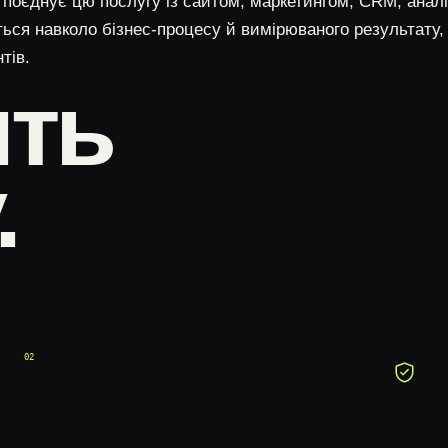
оєднує цю послугу із сайтом, маркетингом, CRM, аналі
ться навколо бізнес-процесу й вимірюваного результату,
тів.
ить
.
02