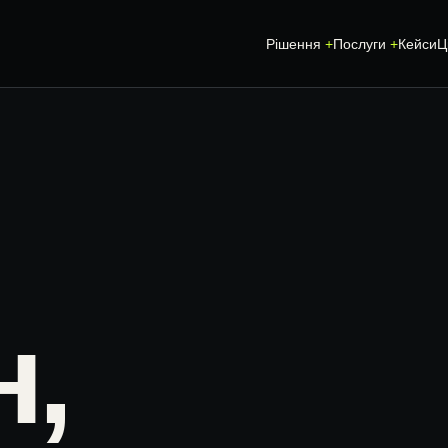
Рішення
Послуги
Кейси
Ц
SEO-ПРОСУВАННЯ
CRM ТА АВТОМ
СТВОРЕННЯ ТА ПРОСУВАННЯ
ІНДИВІДУАЛЬН
САЙТУ
А
ERP-МОДУЛІ
SEO-АУДИТ САЙТУ
н,
ІНТЕГРАЦІЯ СА
GEO ТА AI SEARCH
АВТОМАТИЗАЦІ
ЛОКАЛЬНЕ SEO
ІНТЕГРАЦІЇ
GOOGLE ADS