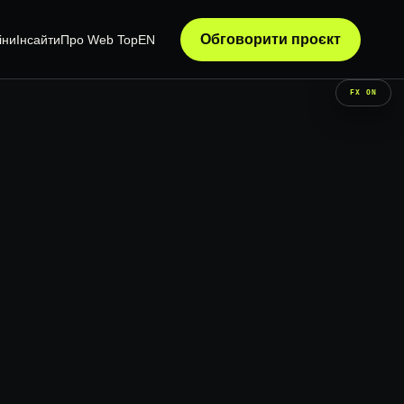
Обговорити проєкт
іни
Інсайти
Про Web Top
EN
FX ON
АТИЗАЦІЯ
ТЕХНІЧНИЙ АУДИТ
А CRM
WORDPRESS-АУДИТ
ВИПРАВЛЕННЯ ПОМИЛОК
ЙТУ З CRM
ДООПРАЦЮВАННЯ САЙТІВ
Я ЗАЯВОК
ПІДТРИМКА САЙТІВ
ОПТИМІЗАЦІЯ ШВИДКОСТІ
SYSTEM / READY