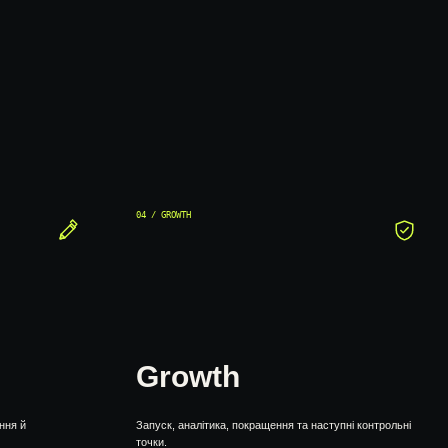
04 / GROWTH
Growth
ння й
Запуск, аналітика, покращення та наступні контрольні
точки.