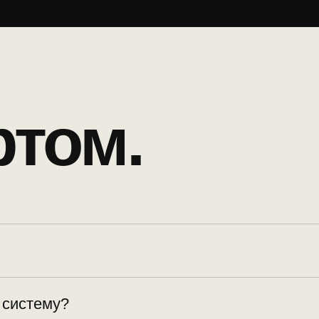
ртом.
 систему?