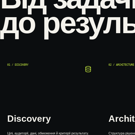
до резуль
01 / DISCOVERY
02 / ARCHITECTURE
Discovery
Archi
Цілі, аудиторії, дані, обмеження й критерії результату.
Структура рішення