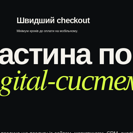
Швидший checkout
Мінімум кроків до оплати на мобільному.
астина по
igital-систе