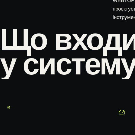
WEBTOP п
проєктує
інструмен
Що вход
у систему
01