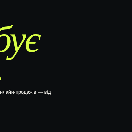
ВНУТРІШНІ СИ
META ADS
бує
БІЗНЕС-ДАШБ
РЕКЛАМА ІНТЕРНЕТ-МАГАЗИНУ
WEBTOP / Інтернет-магазини
AI-КОНСУЛЬТАН
ВЕБАНАЛІТИКА
.
AI-БОТИ ДЛЯ Б
GA4, GTM І КОНВЕРСІЇ
AI-АВТОМАТИЗ
ECOMMERCE-АНАЛІТИКА
AI-АУДИТ САЙТ
НАСКРІЗНА АНАЛІТИКА
AI-АНАЛІЗ РЕК
CRO-ОПТИМІЗАЦІЯ
онлайн-продажів — від
AI-АНАЛІЗ ЗАЯ
AI-АНАЛІЗ КОН