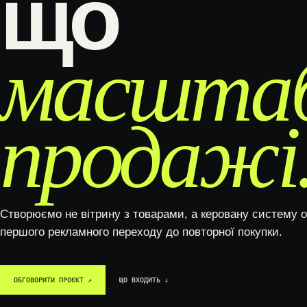
що
КОРПОРАТИВНІ САЙТИ
масшта
ІНТЕРНЕТ-МАГАЗИНИ
WOOCOMMERCE-МАГАЗИНИ
продажі
МАРКЕТПЛЕЙСИ ТА
ВЕБПЛАТФОРМИ
КАТАЛОГИ ТА ПОРТАЛИ
РЕДИЗАЙН САЙТІВ
Створюємо не вітрину з товарами, а керовану систему 
першого рекламного переходу до повторної покупки.
ОБГОВОРИТИ ПРОЄКТ ↗
ЩО ВХОДИТЬ ↓