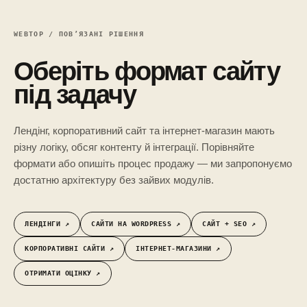
WEBTOP / ПОВ’ЯЗАНІ РІШЕННЯ
Оберіть формат сайту
під задачу
Лендінг, корпоративний сайт та інтернет-магазин мають
різну логіку, обсяг контенту й інтеграції. Порівняйте
формати або опишіть процес продажу — ми запропонуємо
достатню архітектуру без зайвих модулів.
ЛЕНДІНГИ ↗︎
САЙТИ НА WORDPRESS ↗︎
САЙТ + SEO ↗︎
КОРПОРАТИВНІ САЙТИ ↗︎
ІНТЕРНЕТ-МАГАЗИНИ ↗︎
ОТРИМАТИ ОЦІНКУ ↗︎