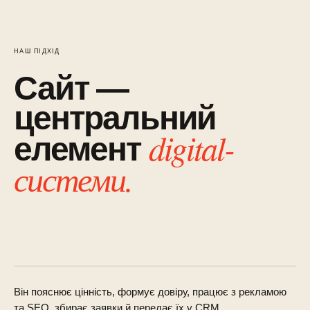
НАШ ПІДХІД
Сайт —
центральний
digital-
елемент
системи.
Він пояснює цінність, формує довіру, працює з рекламою
та SEO, збирає заявки й передає їх у CRM.