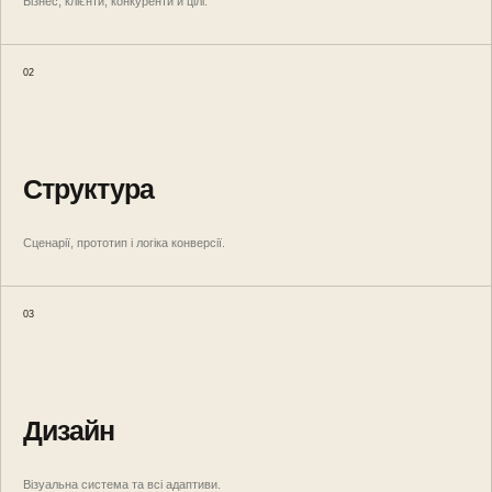
Бізнес, клієнти, конкуренти й цілі.
02
Структура
Сценарії, прототип і логіка конверсії.
03
Дизайн
Візуальна система та всі адаптиви.