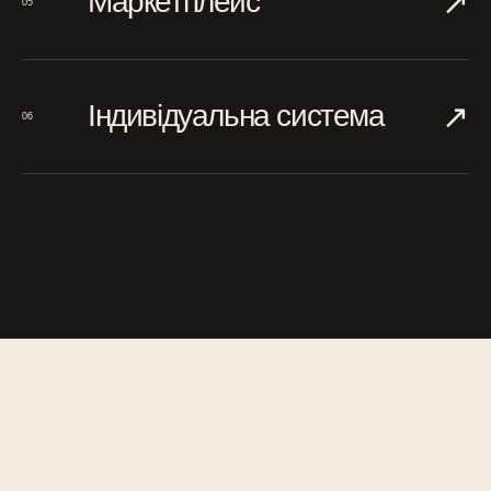
↗︎
Маркетплейс
05
↗︎
Індивідуальна система
06