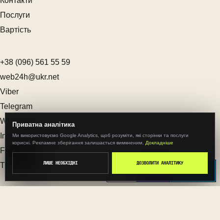
Контакти
Послуги
Вартість
+38 (096) 561 55 59
web24h@ukr.net
Viber
Telegram
WhatsApp
Приватна аналітика
Instagram
Ми використовуємо Google Analytics, щоб розуміти, які сторінки та послуги
×
корисні. Рекламне зберігання залишається вимкненим.
Докладніше
Facebook
ЛИШЕ НЕОБХІДНІ
ДОЗВОЛИТИ АНАЛІТИКУ
Threads
CALL
VIBER
TELEGRAM
© 2026 WEBTOP